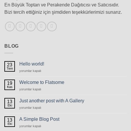
En Büyük Toptan ve Perakende Dağıtıcısı ve Satıcısıdır.
Bizi tercih ettiğiniz için şimdiden teşekkürlerimizi sunarız.
BLOG
Hello world!
23
Tem
Hello
yorumlar kapalı
world!
için
Welcome to Flatsome
19
Kas
Welcome
yorumlar kapalı
to
Flatsome
Just another post with A Gallery
13
için
Eki
Just
yorumlar kapalı
another
post
A Simple Blog Post
13
with
Eki
A
yorumlar kapalı
A
Simple