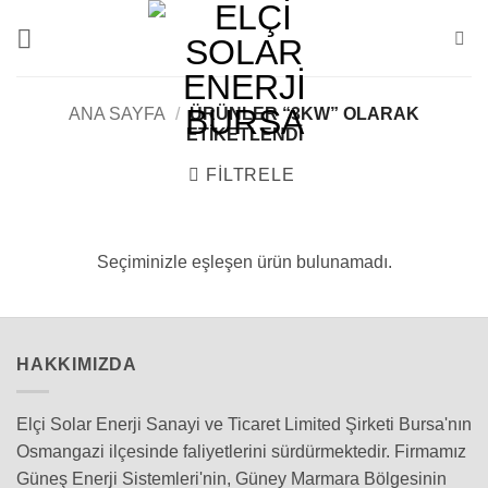
İçeriğe
atla
ANA SAYFA
/
ÜRÜNLER “3KW” OLARAK
ETIKETLENDI
FILTRELE
Seçiminizle eşleşen ürün bulunamadı.
HAKKIMIZDA
Elçi Solar Enerji Sanayi ve Ticaret Limited Şirketi Bursa'nın
Osmangazi ilçesinde faliyetlerini sürdürmektedir. Firmamız
Güneş Enerji Sistemleri'nin, Güney Marmara Bölgesinin