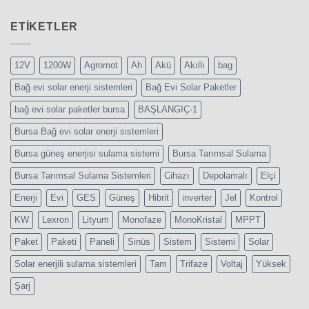
Gallery
Blog
için
Post
ETIKETLER
için
12V
1200W
Agromot
Ah
Akü
Akıllı
bag
Bağ evi solar enerji sistemleri
Bağ Evi Solar Paketler
bağ evi solar paketler bursa
BAŞLANGIÇ-1
Bursa Bağ evi solar enerji sistemleri
Bursa güneş enerjisi sulama sistemi
Bursa Tarımsal Sulama
Bursa Tarımsal Sulama Sistemleri
Cihazı
Depolamalı
Elçi
Enerji
Evi
GES
Güneş
Hibrit
inverter
Jel
Kontrol
KW
Lexron
Lityum
Monofaze
MonoKristal
MPPT
Paket
Paketi
Paneli
Sinüs
Sistem
Sistemi
Solar
Solar enerjili sulama sistemleri
Tam
Trifaze
Voltaj
Yüksek
Şarj