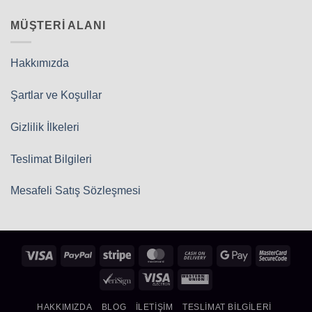
MÜŞTERI ALANI
Hakkımızda
Şartlar ve Koşullar
Gizlilik İlkeleri
Teslimat Bilgileri
Mesafeli Satış Sözleşmesi
Visa
PayPal
Stripe
MasterCard
Cash
Google
Mast
On
Pay
2
VeriSign
Visa
Western
Delivery
Electron
Union
HAKKIMIZDA
BLOG
İLETIŞIM
TESLIMAT BILGILERI